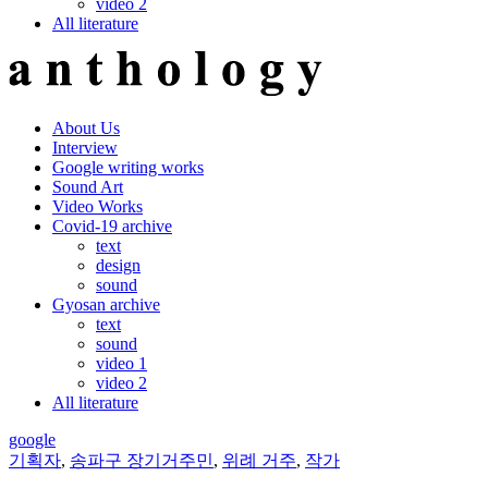
video 2
All literature
About Us
Interview
Google writing works
Sound Art
Video Works
Covid-19 archive
text
design
sound
Gyosan archive
text
sound
video 1
video 2
All literature
google
기획자
,
송파구 장기거주민
,
위례 거주
,
작가