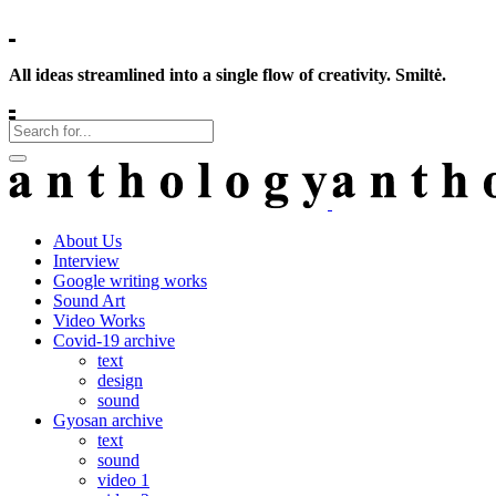
All ideas streamlined into a single flow of creativity. Smiltė.
About Us
Interview
Google writing works
Sound Art
Video Works
Covid-19 archive
text
design
sound
Gyosan archive
text
sound
video 1